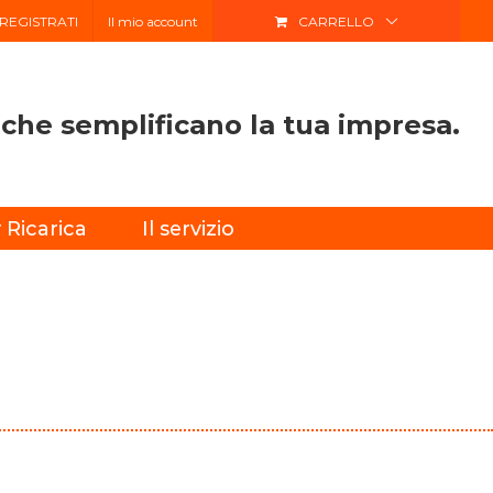
 REGISTRATI
Il mio account
CARRELLO
i che semplificano la tua impresa.
 Ricarica
Il servizio