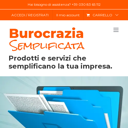
Salta
Hai bisogno di assistenza? +39 030 83 65 112
al
ACCEDI / REGISTRATI
Il mio account
CARRELLO
contenuto
Prodotti e servizi che
semplificano la tua impresa.