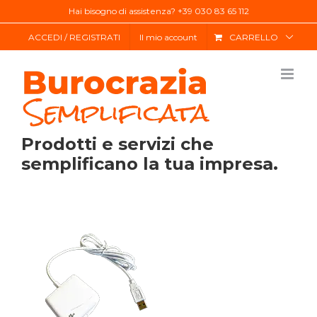
Salta
Hai bisogno di assistenza? +39 030 83 65 112
al
ACCEDI / REGISTRATI
Il mio account
CARRELLO
contenuto
Prodotti e servizi che
semplificano la tua impresa.