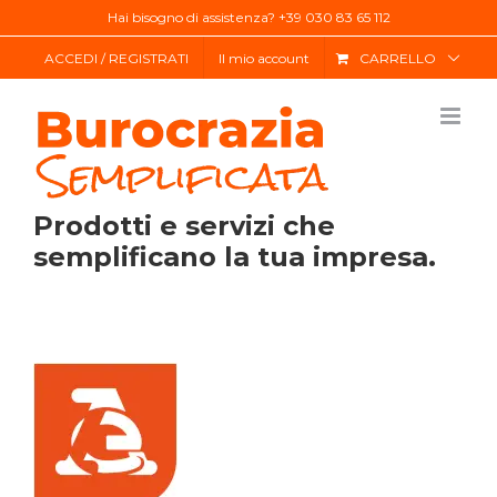
Salta
Hai bisogno di assistenza? +39 030 83 65 112
al
ACCEDI / REGISTRATI
Il mio account
CARRELLO
contenuto
Prodotti e servizi che
semplificano la tua impresa.