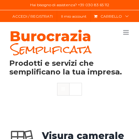
Salta
Hai bisogno di assistenza? +39 030 83 65 112
al
ACCEDI / REGISTRATI
Il mio account
CARRELLO
contenuto
Prodotti e servizi che
semplificano la tua impresa.
Visura camerale