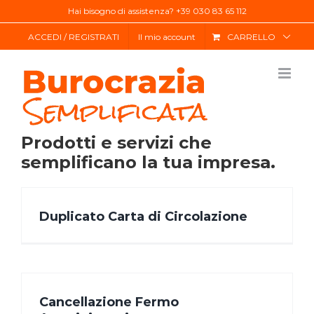
Salta
Hai bisogno di assistenza? +39 030 83 65 112
al
ACCEDI / REGISTRATI
Il mio account
CARRELLO
contenuto
Prodotti e servizi che
semplificano la tua impresa.
Duplicato Carta di Circolazione
Cancellazione Fermo