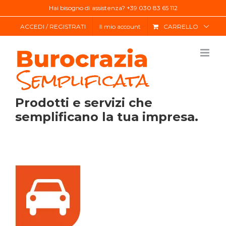
Salta
Hai bisogno di assistenza? +39 030 83 65 112
al
ACCEDI / REGISTRATI
Il mio account
CARRELLO
contenuto
Prodotti e servizi che
semplificano la tua impresa.