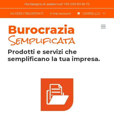
Salta
Hai bisogno di assistenza? +39 030 83 65 112
al
ACCEDI / REGISTRATI
Il mio account
CARRELLO
contenuto
Prodotti e servizi che
semplificano la tua impresa.