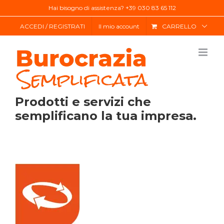
Salta
Hai bisogno di assistenza? +39 030 83 65 112
al
ACCEDI / REGISTRATI
Il mio account
CARRELLO
contenuto
Prodotti e servizi che
semplificano la tua impresa.