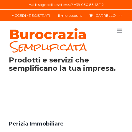
Salta
Hai bisogno di assistenza? +39 030 83 65 112
al
ACCEDI / REGISTRATI
Il mio account
CARRELLO
contenuto
Prodotti e servizi che
semplificano la tua impresa.
Perizia Immobiliare