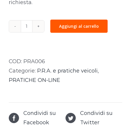
richiesta.
Aggiungi al carrello
Copia
Atto
di
Vendita
COD:
PRA006
PRA
Categorie:
P.R.A. e pratiche veicoli
,
quantità
PRATICHE ON-LINE
Condividi su
Condividi su
Facebook
Twitter