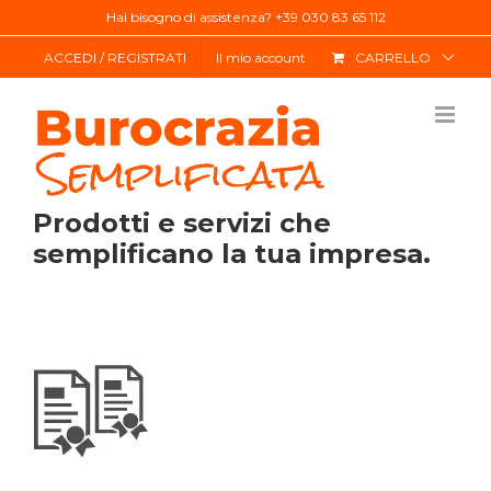
Salta
Hai bisogno di assistenza? +39 030 83 65 112
al
ACCEDI / REGISTRATI
Il mio account
CARRELLO
contenuto
Prodotti e servizi che
semplificano la tua impresa.