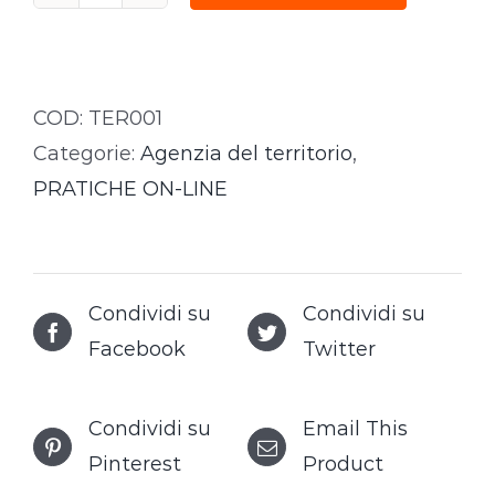
Certificato
di
Destinazione
Urbanistica
COD:
TER001
quantità
Categorie:
Agenzia del territorio
,
PRATICHE ON-LINE
Condividi su
Condividi su
Facebook
Twitter
Condividi su
Email This
Pinterest
Product