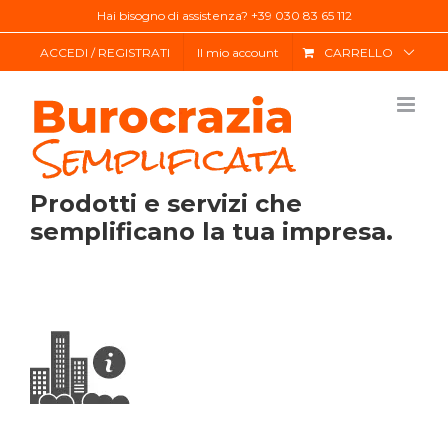
Salta
Hai bisogno di assistenza? +39 030 83 65 112
al
ACCEDI / REGISTRATI
Il mio account
CARRELLO
contenuto
Prodotti e servizi che
semplificano la tua impresa.